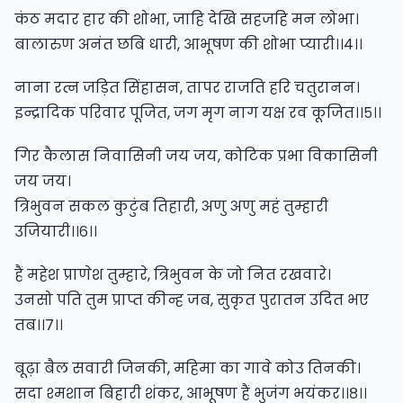
कंठ मदार हार की शोभा, जाहि देखि सहजहि मन लोभा।
बालारुण अनंत छबि धारी, आभूषण की शोभा प्यारी।।४।।
नाना रत्न जड़ित सिंहासन, तापर राजति हरि चतुरानन।
इन्द्रादिक परिवार पूजित, जग मृग नाग यक्ष रव कूजित।।५।।
गिर कैलास निवासिनी जय जय, कोटिक प्रभा विकासिनी
जय जय।
त्रिभुवन सकल कुटुंब तिहारी, अणु अणु महं तुम्हारी
उजियारी।।६।।
हैं महेश प्राणेश तुम्हारे, त्रिभुवन के जो नित रखवारे।
उनसो पति तुम प्राप्त कीन्ह जब, सुकृत पुरातन उदित भए
तब।।७।।
बूढ़ा बैल सवारी जिनकी, महिमा का गावे कोउ तिनकी।
सदा श्मशान बिहारी शंकर, आभूषण हैं भुजंग भयंकर।।८।।