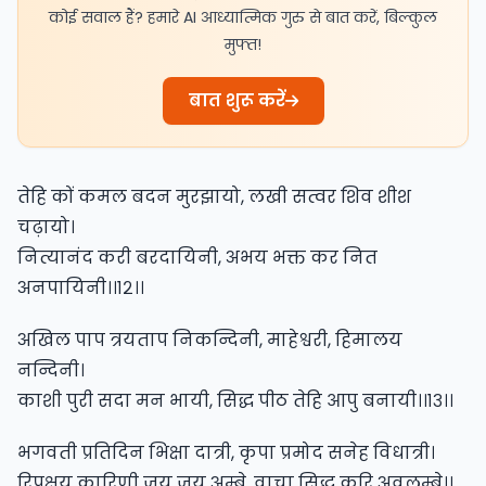
कोई सवाल हैं? हमारे AI आध्यात्मिक गुरु से बात करें, बिल्कुल
मुफ्त!
बात शुरू करें
तेहि कों कमल बदन मुरझायो, लखी सत्वर शिव शीश
चढ़ायो।
नित्यानंद करी बरदायिनी, अभय भक्त कर नित
अनपायिनी।।१२।।
अखिल पाप त्रयताप निकन्दिनी, माहेश्वरी, हिमालय
नन्दिनी।
काशी पुरी सदा मन भायी, सिद्ध पीठ तेहि आपु बनायी।।१३।।
भगवती प्रतिदिन भिक्षा दात्री, कृपा प्रमोद सनेह विधात्री।
रिपुक्षय कारिणी जय जय अम्बे, वाचा सिद्ध करि अवलम्बे।।