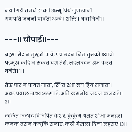
जय गिरी तनये डग्यगे शम्भू प्रिये गुणखानी
गणपति जननी पार्वती अम्बे ! शक्ति ! भवामिनी।।
---॥ चौपाई॥---
ब्रह्मा भेद न तुम्हरो पावे, पंच बदन नित तुमको ध्यावे।
षड्मुख कहि न सकत यश तेरो, सहसबदन श्रम करत
घनेरो।।१।।
तेऊ पार न पावत माता, स्थित रक्षा लय हिय सजाता।
अधर प्रवाल सदृश अरुणारे, अति कमनीय नयन कजरारे।।
२।।
ललित ललाट विलेपित केशर, कुंकुंम अक्षत शोभा मनहर।
कनक बसन कंचुकि सजाए, कटी मेखला दिव्य लहराए।।३।।