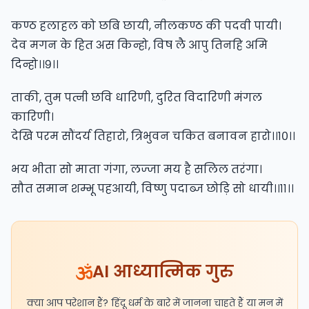
कण्ठ हलाहल को छबि छायी, नीलकण्ठ की पदवी पायी।
देव मगन के हित अस किन्हो, विष लै आपु तिनहि अमि
दिन्हो।।९।।
ताकी, तुम पत्नी छवि धारिणी, दुरित विदारिणी मंगल
कारिणी।
देखि परम सौंदर्य तिहारो, त्रिभुवन चकित बनावन हारो।।१०।।
भय भीता सो माता गंगा, लज्जा मय है सलिल तरंगा।
सौत समान शम्भू पहआयी, विष्णु पदाब्ज छोड़ि सो धायी।।११।।
AI आध्यात्मिक गुरु
क्या आप परेशान हैं? हिंदू धर्म के बारे में जानना चाहते हैं या मन में