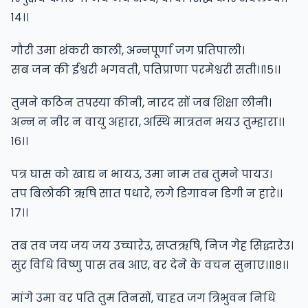
१४।।
गौरी उमा शंकरी काली, अन्नपूर्णा जग प्रतिपाली।
सब जन की ईश्वरी भगवती, पतिप्राणा परमेश्वरी सती।।१५।।
तुमने कठिन तपस्या कीनी, नारद सों जब शिक्षा लीनी।
अन्न न नीर न वायु अहारा, अस्थि मात्रतन भयउ तुम्हारा।।
१६।।
पत्र घास को खाद्य न भायउ, उमा नाम तब तुमने पायउ।
तप बिलोकी ऋषि सात पधारे, लगे डिगावन डिगी न हारे।।
१७।।
तब तव जय जय जय उच्चारेउ, सप्तऋषि, निज गेह सिद्धारेउ।
सुर विधि विष्णु पास तब आए, वर देने के वचन सुनाए।।१८।।
मांगे उमा वर पति तुम तिनसों, चाहत जग त्रिभुवन निधि