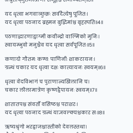
यद धृत्वा भगवाञ्छुक्रः सर्वदैत्येषु पूजितः।
यद धृत्वा पठनाद ब्रह्मन बुद्धिमांश्च बृहस्पति॥४॥
पठणाद्धारणाद्वाग्मी कवीन्द्रो वाल्मिको मुनिः।
स्वायम्भुवो मनुश्चैव यद धृत्वा सर्वपूजितः॥५॥
कणादो गौतमः कण्वः पाणिनीः शाकटायनः।
ग्रन्थं चकार यद धृत्वा दक्षः कात्यायनः स्वयम्॥६॥
धृत्वा वेदविभागं च पुराणान्यखिलानि च।
चकार लीलामात्रेण कृष्णद्वैपायनः स्वयम्॥७॥
शातातपश्च संवर्तो वसिष्ठश्च पराशरः।
यद धृत्वा पठनाद ग्रन्थं याज्ञवल्क्यश्चकार सः॥८॥
ऋष्यश्रृंगो भरद्वाजश्चास्तीको देवलस्तथा।