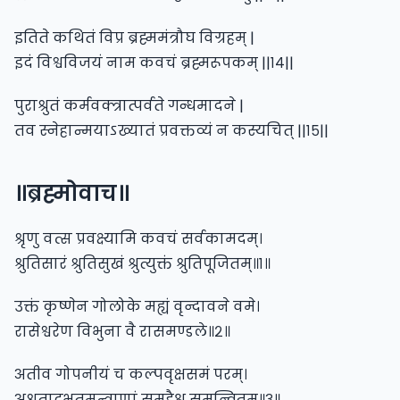
इतिते कथितं विप्र ब्रह्ममंत्रौघ विग्रहम् |
इदं विश्वविजयं नाम कवचं ब्रह्मरूपकम् ||१४||
पुराश्रुतं कर्मवक्त्रात्पर्वते गन्धमादने |
तव स्नेहान्मयाऽख्यातं प्रवक्तव्यं न कस्यचित् ||१५||
॥ब्रह्मोवाच॥
श्रृणु वत्स प्रवक्ष्यामि कवचं सर्वकामदम्।
श्रुतिसारं श्रुतिसुखं श्रुत्युक्तं श्रुतिपूजितम्॥१॥
उक्तं कृष्णेन गोलोके मह्यं वृन्दावने वमे।
रासेश्वरेण विभुना वै रासमण्डले॥२॥
अतीव गोपनीयं च कल्पवृक्षसमं परम्।
अश्रुताद्भुतमन्त्राणां समूहैश्च समन्वितम्॥३॥