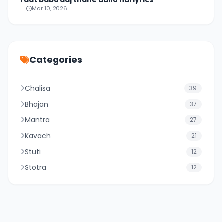
raat baba aaj thane aano hai lyrics
Mar 10, 2026
Categories
Chalisa
39
Bhajan
37
Mantra
27
Kavach
21
Stuti
12
Stotra
12