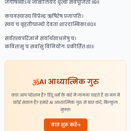
जैगीषव्योऽथ जाबालिर्यद धृत्वा सर्वपूजिताः॥९॥
कचवस्यास्य विप्रेन्द्र ऋषिरेष प्रजापतिः।
स्वयं च बृहतीच्छन्दो देवता शारदाम्बिका॥१०॥
सर्वतत्त्वपरिज्ञाने सर्वार्थसाधनेषु च।
कवितासु च सर्वासु विनियोगः प्रकीर्तितः॥११॥
AI आध्यात्मिक गुरु
क्या आप परेशान हैं? हिंदू धर्म के बारे में जानना चाहते हैं या मन में
कोई सवाल हैं? हमारे AI आध्यात्मिक गुरु से बात करें, बिल्कुल
मुफ्त!
बात शुरू करें