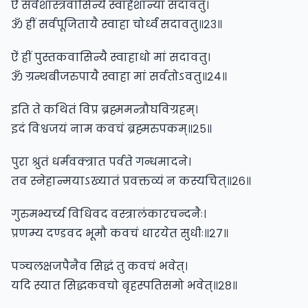
ऐं सर्वशास्त्रवासिन्यै स्वाहैशान्यां सदावतु।
ॐ ह्रीं सर्वपूजितायै स्वाहा चोर्ध्वं सदावतु॥२३॥
ऐं ह्रीं पुस्तकवासिन्यै स्वाहाधो मां सदावतु।
ॐ ग्रन्थबीजरुपायै स्वाहा मां सर्वतोऽवतु॥२४॥
इति ते कथितं विप्र ब्रह्ममन्त्रौघविग्रहम्।
इदं विश्वजयं नाम कवचं ब्रह्मरुपकम्॥२५॥
पुरा श्रुतं धर्मवक्त्रात पर्वते गन्धमादने।
तव स्नेहान्मयाऽख्यातं प्रवक्तव्यं न कस्यचित्॥२६॥
गुरुमभ्यर्च्य विधिवद वस्त्रालंकारचन्दनैः।
प्रणम्य दण्डवद भूमौ कवचं धारयेत सुधीः॥२७॥
पञ्चलक्षजपैनैव सिद्धं तु कवचं भवेत्।
यदि स्यात सिद्धकवचो बृहस्पतिसमो भवेत्॥२८॥