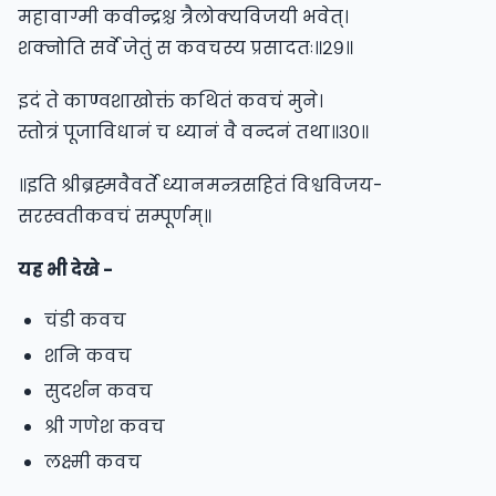
महावाग्मी कवीन्द्रश्च त्रैलोक्यविजयी भवेत्।
शक्नोति सर्वे जेतुं स कवचस्य प्रसादतः॥२९॥
इदं ते काण्वशाखोक्तं कथितं कवचं मुने।
स्तोत्रं पूजाविधानं च ध्यानं वै वन्दनं तथा॥३०॥
॥इति श्रीब्रह्मवैवर्ते ध्यानमन्त्रसहितं विश्वविजय-
सरस्वतीकवचं सम्पूर्णम्॥
यह भी देखे -
चंडी कवच
शनि कवच
सुदर्शन कवच
श्री गणेश कवच
लक्ष्मी कवच