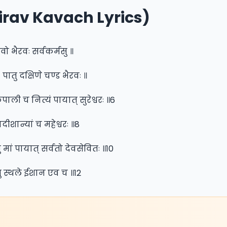
rav Kavach Lyrics)
ेवो भैरवः सर्वकर्मसु ॥
ः पातु दक्षिणे चण्ड भैरवः ॥
 कपाली च नित्यं पायात् सुरेश्वरः ॥6
ादीशान्यां च महेश्वरः ॥8
ु मां पायात् सर्वतो देवसेवितः ॥10
तु स्थले ईशान एव च ॥12