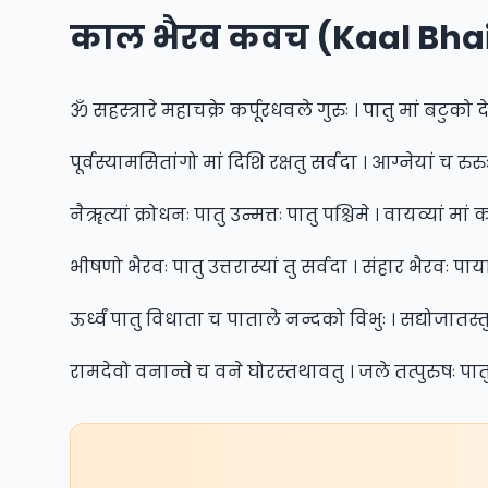
काल भैरव कवच (Kaal Bhai
ॐ सहस्त्रारे महाचक्रे कर्पूरधवले गुरुः । पातु मां बटुको द
पूर्वस्यामसितांगो मां दिशि रक्षतु सर्वदा । आग्नेयां च रुरु
नैॠत्यां क्रोधनः पातु उन्मत्तः पातु पश्चिमे । वायव्यां मां
भीषणो भैरवः पातु उत्तरास्यां तु सर्वदा । संहार भैरवः पाय
ऊर्ध्वं पातु विधाता च पाताले नन्दको विभुः । सद्योजातस्त
रामदेवो वनान्ते च वने घोरस्तथावतु । जले तत्पुरुषः पा