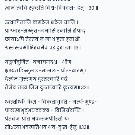
ज्ञानं त्वयि स्फुरति विश्व-विकास- हेतु ॥ ३० ॥
उत्थापितानि कमठेन शठेन यानि ।
प्राग्भार-सम्भृत-नभांसि रजांसि रोषाद्
छायाऽपि तैस्तव न नाथ हता हताशो
ग्रस्तस्त्वमीभिरयमेव परं दुरात्मा ॥३१॥
यद्गर्जदूर्जित- घनौघमदभ्र - भीम-
भ्रश्यत्तडिन्मुसल-मांसल - घोर-धारम् ।
दैत्येन मुक्तमथ दुस्तरवारि दध्रे,
तेनैव तस्य जिन दुस्तरवारि कृत्यम्॥ ३२॥
ध्वस्तोर्ध्व- केश - विकृताकृति - मर्त्य-मुण्ड-
प्रालम्बभृद्भयदवक्त्र - विनिर्यदग्निः ।
प्रेतव्रजः प्रति भवन्तमपीरितो यः
सोऽस्याभवत्प्रतिभवं भव-दुःख-हेतुः ॥३३॥