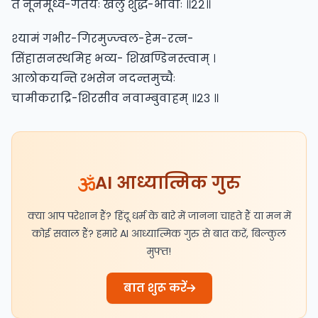
ते नूनमूर्ध्व-गतयः खलु शुद्ध-भावाः ॥२२॥
श्यामं गभीर-गिरमुज्ज्वल-हेम-रत्न-
सिंहासनस्थमिह भव्य- शिखण्डिनस्त्वाम् ।
आलोकयन्ति रभसेन नदन्तमुच्चैः
चामीकराद्रि-शिरसीव नवाम्बुवाहम् ॥२३ ॥
AI आध्यात्मिक गुरु
क्या आप परेशान हैं? हिंदू धर्म के बारे में जानना चाहते हैं या मन में
कोई सवाल हैं? हमारे AI आध्यात्मिक गुरु से बात करें, बिल्कुल
मुफ्त!
बात शुरू करें