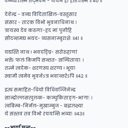
वन्ध्योऽस्मि तद्भवन - पावन हा हतोऽस्मि ॥ ४० ॥
देवेन्द्र - वन्द्य विदिताखिल-वस्तुसार
संसार - तारक विभो भुवनाधिनाथ ।
त्रायस्व देव करुणा-ह्रद मां पुनीहि
सीदन्तमद्य भयद- व्यसनाम्बुराशेः ॥४१ ॥
यद्यस्ति नाथ ! भवदङ्घ्रि- सरोरुहाणां
भक्तेः फलं किमपि सन्तत- सञ्चितायाः ।
तन्मे त्वदेक- शरणस्य शरण्य ! भूयाः
स्वामी त्वमेव भुवनेऽत्र भवान्तरेऽपि ॥४२ ॥
इत्थं समाहित-धियो विधिवज्जिनेन्द्र
सान्द्रोल्लसत्पुलक- कञ्चुकिताङ्ग-भागाः ।
त्वबिम्ब-निर्मल-मुखाम्बुज - बद्धलक्ष्या
ये संस्तवं तव विभो रचयन्ति भव्याः ॥४३॥
--आर्या छन्द--