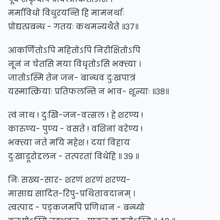
मर्माविधो विधुरयन्ति हि मामनर्थाः
प्रोद्यत्प्रबन्ध - गतयः कथमन्यथैते ॥३७॥
आकर्णितोऽपि महितोऽपि निरीक्षितोऽपि
नूनं न चेतसि मया विधृतोऽसि भक्त्या ।
जातोऽस्मि तेन जन- बान्धव दुःखपात्रं
यस्मात्क्रियाः प्रतिफलन्ति न भाव- शून्याः ॥३८॥
त्वं नाथ ! दुःखि-जन-वत्सल ! हे शरण्य !
कारुण्य- पुण्य - वसते ! वशिनां वरेण्य !
भक्त्या नते मयि महेश ! दयां विहाय
दुःखाडूरोद्दलन - तत्परतां विधेहि ॥ ३९ ॥
निः सख्य-सार- शरणं शरणं शरण्य-
मासाद्य सादित-रिपु-प्रथितावदानम् ।
त्वत्पाद - पङ्कजमपि प्रणिधान - बन्ध्यो