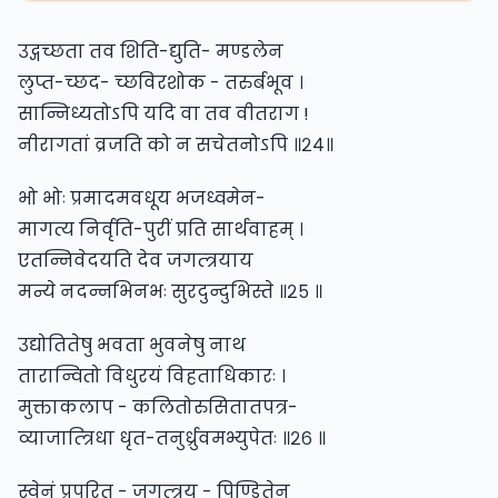
उद्गच्छता तव शिति-द्युति- मण्डलेन
लुप्त-च्छद- च्छविरशोक - तरुर्बभूव ।
सान्निध्यतोऽपि यदि वा तव वीतराग !
नीरागतां व्रजति को न सचेतनोऽपि ॥२४॥
भो भोः प्रमादमवधूय भजध्वमेन-
मागत्य निर्वृति-पुरीं प्रति सार्थवाहम् ।
एतन्निवेदयति देव जगत्त्रयाय
मन्ये नदन्नभिनभः सुरदुन्दुभिस्ते ॥२५ ॥
उद्योतितेषु भवता भुवनेषु नाथ
तारान्वितो विधुरयं विहताधिकारः ।
मुक्ताकलाप - कलितोरुसितातपत्र-
व्याजात्त्रिधा धृत-तनुर्ध्रुवमभ्युपेतः ॥२६ ॥
स्वेनं प्रपूरित - जगत्त्रय - पिण्डितेन