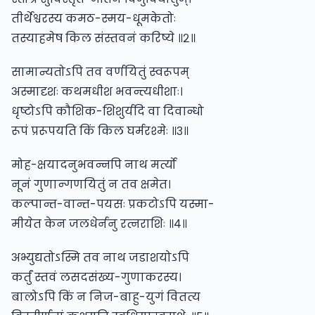
तीर्थेश्वरस्य कमठ-स्मय-धूमकेतोः
तस्याहमेष किल संस्तवनं करिष्ये ॥२॥
सामान्यतोऽपि तव वर्णयितुं स्वरूपम्
अस्मादृशः कथमधीश भवन्त्यधीशाः।
धृष्टोऽपि कौशिक-शिशुर्यदि वा दिवान्धो
रूपं प्ररूपयति किं किल घर्मरश्मेः ॥३॥
मोह-क्षयादनुभवन्नपि नाथ मर्त्यो
नूनं गुणान्गणयितुं न तव क्षमेत।
कल्पान्त-वान्त-पयसः प्रकटोऽपि यस्मा-
मीयेत केन जलधेर्ननु रत्नराशिः ॥४॥
अभ्युद्यतोऽस्मि तव नाथ जडाशयोऽपि
कर्तुं स्तवं लसदसंख्य-गुणाकरस्य।
बालोऽपि किं न निज-बाहु-युगं वितत्य