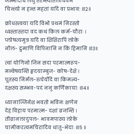
जन्मोदधिं लघु तरन्त्यतिलाघवेन
चिन्त्यो न हन्त महतां यदि वा प्रभाव: ॥१२॥
क्रोधस्त्वया यदि विभो प्रथमं निरस्तो
ध्वस्तास्तदा वद कथं किल कर्म-चौराः ।
प्लोषत्यमुत्र यदि वा शिशिरापि लोके
नील- द्रुमाणि विपिनानि न किं हिमानि ॥१३॥
त्वां योगिनो जिन सदा परमात्मरूप-
मन्वेषयन्ति हृदयाम्बुज- कोष-देशे ।
पूतस्य निर्मल-रुचेर्यदि वा किमन्य-
दक्षस्य सम्भव-पदं ननु कर्णिकायाः ॥१४॥
ध्यानाज्जिनेश भवतो भविनः क्षणेन
देहं विहाय परमात्म- दशां व्रजन्ति ।
तीव्रानलादुपल- भावमपास्य लोके
चामीकरत्वमचिरादिव धातु-भेदाः ॥१५ ॥