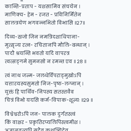
कान्ति-प्रताप - यशसामिव संचयेन ।
माणिक्य- हेम - रजत - प्रविनिर्मितेन
सालत्रयेण भगवन्नभितो विभासि ॥२७॥
दिव्य-स्रजो जिन नमत्रिदशाधिपाना-
मुत्सृज्य रत्न- रचितानपि मौलि-बन्धान् ।
पादौ श्रयन्ति भवतो यदि वापरत्र
त्वत्सङ्गमे सुमनसो न रमन्त एव ॥ २८ ॥
त्वं नाथ जन्म- जलधेर्विपराङ्‌मुखोऽपि
यत्तारयस्यसुमतो निज-पृष्ठ-लग्नान् ।
युक्तं हि पार्थिव-निपस्य सतस्तवैव
चित्रं विभो यदसि कर्म-विपाक-शून्यः ॥२९ ॥
विश्वेश्वरोऽपि जन- पालक दुर्गतस्त्वं
किं वाक्षर - प्रकृतिरप्यलिपिस्त्वमीश ।
अज्ञानवत्यपि सदैव कथञ्चिदेव