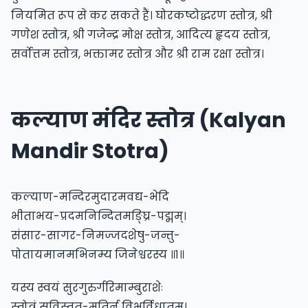
नियमित रूप से कर सकते हैं।
घोरकष्टोद्धरण स्तोत्र
,
श्री
गणेश स्तोत्र
,
श्री गजेन्द्र मोक्ष स्तोत्र
,
आदित्य हृदय स्तोत्र
,
सर्वोत्तम स्तोत्र
,
भक्तामर स्तोत्र
और
श्री राम रक्षा स्तोत्र
।
कल्याण मंदिर स्तोत्र (Kalyan
Mandir Stotra)
कल्याण-मन्दिरमुदारमवद्य-भेदि
भीताभय-प्रदमनिन्दितमङ्घ्रि-पद्मम्।
संसार-सागर-निमज्जदशेषु-जन्तु-
पोतायमानमभिनम्य जिनेश्वरस्य ॥१॥
यस्य स्वयं सुरगुरुर्गरिमाम्बुराशेः
स्तोत्रं सुविस्तृत-मतिर्न विभुर्विधातुम्।