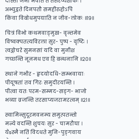
दास्तां जनो भवति ते तरुरप्यशोकः ।
अभ्युद्गते दिनपतौ समहीरुहोऽपि
किंवा विबोधमुपयाति न जीव-लोकः ॥१९॥
चित्रं विभो कथमवाङ्मुख- वृन्तमेव
विष्वक्पतत्यविरला सुर- पुष्प - वृष्टिः ।
त्वद्गोचरे सुमनसां यदि वा मुनीश
गच्छन्ति नूनमध एव हि बन्धनानि ॥२०॥
स्थाने गभीर - हृदयोदधि-सम्भवायाः
पीयूषतां तव गिरः समुदीरयन्ति ।
पीत्वा यतः परम-सम्मद-सङ्ग- भाजो
भव्या व्रजन्ति तरसाप्यजरामरत्वम् ॥२१॥
स्वामिन्सुदूरमवनम्य समुत्पतन्तो
मन्ये वदन्ति शुचयः सुर - चामरौघा ।
येsस्मै नतिं विदधते मुनि-पुङ्गवाय