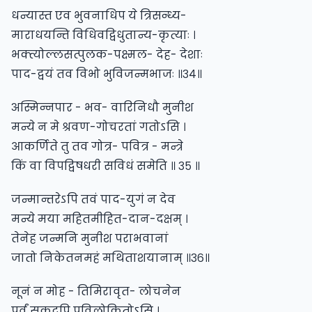
धन्यास्त एव भुवनाधिप ये त्रिसन्ध्य-
माराधयन्ति विधिवद्विधुतान्य-कृत्याः ।
भक्त्योल्लसत्पुलक-पक्ष्मल- देह- देशाः
पाद-द्वयं तव विभो भुविजन्मभाजः ॥३४॥
अस्मिन्नपार - भव- वारिनिधौ मुनीश
मन्ये न मे श्रवण-गोचरतां गतोऽसि ।
आकर्णिते तु तव गोत्र- पवित्र - मन्त्रे
किं वा विपद्विषधरी सविधं समेति ॥ ३५ ॥
जन्मान्तरेऽपि तवं पाद-युगं न देव
मन्ये मया महितमीहित-दान-दक्षम् ।
तेनेह जन्मनि मुनीश पराभवानां
जातो निकेतनमहं मथिताशयानाम् ॥३६॥
नूनं न मोह - तिमिरावृत- लोचनेन
पूर्वं सकृदपि प्रविलोकितोऽसि ।