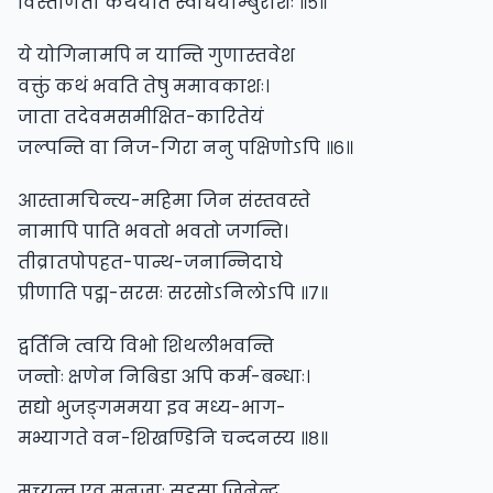
विस्तीर्णतां कथयति स्वधियाम्बुराशेः ॥५॥
ये योगिनामपि न यान्ति गुणास्तवेश
वक्तुं कथं भवति तेषु ममावकाशः।
जाता तदेवमसमीक्षित-कारितेयं
जल्पन्ति वा निज-गिरा ननु पक्षिणोऽपि ॥६॥
आस्तामचिन्त्य-महिमा जिन संस्तवस्ते
नामापि पाति भवतो भवतो जगन्ति।
तीव्रातपोपहत-पान्थ-जनान्निदाघे
प्रीणाति पद्म-सरसः सरसोऽनिलोऽपि ॥७॥
द्वर्तिनि त्वयि विभो शिथलीभवन्ति
जन्तोः क्षणेन निबिडा अपि कर्म-बन्धाः।
सद्यो भुजङ्गममया इव मध्य-भाग-
मभ्यागते वन-शिखण्डिनि चन्दनस्य ॥८॥
मुच्यन्त एव मनुजाः सहसा जिनेन्द्र