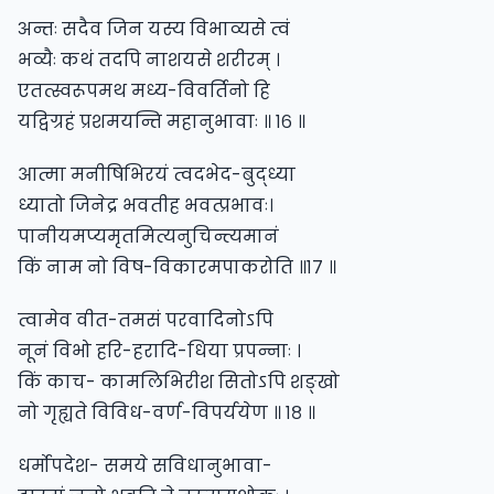
अन्तः सदैव जिन यस्य विभाव्यसे त्वं
भव्यैः कथं तदपि नाशयसे शरीरम् ।
एतत्स्वरूपमथ मध्य-विवर्तिनो हि
यद्विग्रहं प्रशमयन्ति महानुभावाः ॥ १६ ॥
आत्मा मनीषिभिरयं त्वदभेद-बुद्ध्या
ध्यातो जिनेद्र भवतीह भवत्प्रभावः।
पानीयमप्यमृतमित्यनुचिन्त्यमानं
किं नाम नो विष-विकारमपाकरोति ॥१७ ॥
त्वामेव वीत-तमसं परवादिनोऽपि
नूनं विभो हरि-हरादि-धिया प्रपन्नाः ।
किं काच- कामलिभिरीश सितोऽपि शङ्खो
नो गृह्यते विविध-वर्ण-विपर्ययेण ॥ १८ ॥
धर्मोपदेश- समये सविधानुभावा-