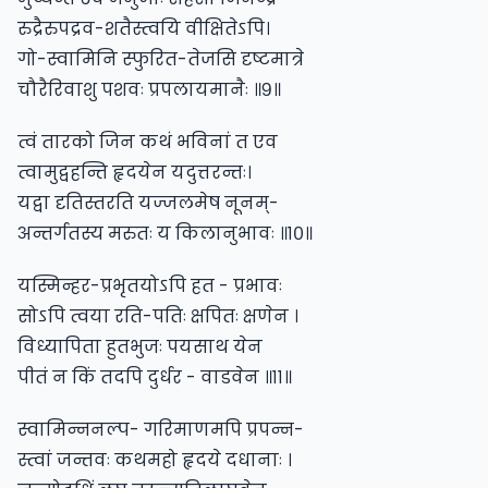
रुद्रैरुपद्रव-शतैस्त्वयि वीक्षितेऽपि।
गो-स्वामिनि स्फुरित-तेजसि दृष्टमात्रे
चौरैरिवाशु पशवः प्रपलायमानैः ॥९॥
त्वं तारको जिन कथं भविनां त एव
त्वामुद्वहन्ति हृदयेन यदुत्तरन्तः।
यद्वा दृतिस्तरति यज्जलमेष नूनम्-
अन्तर्गतस्य मरुतः य किलानुभावः ॥१०॥
यस्मिन्हर-प्रभृतयोऽपि हत - प्रभावः
सोऽपि त्वया रति-पतिः क्षपितः क्षणेन ।
विध्यापिता हुतभुजः पयसाथ येन
पीतं न किं तदपि दुर्धर - वाडवेन ॥११॥
स्वामिन्ननल्प- गरिमाणमपि प्रपन्न-
स्त्वां जन्तवः कथमहो हृदये दधानाः ।