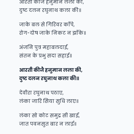
आरती कीजै हनुमान लला की,
दुष्ट दलन रघुनाथ कला की॥
जाके बल से गिरिवर काँपे,
रोग-दोष जाके निकट न झाँके॥
अंजनि पुत्र महाबलदाई,
संतन के प्रभु सदा सहाई॥
आरती कीजै हनुमान लला की,
दुष्ट दलन रघुनाथ कला की॥
देवीरा रघुनाथ पठाए,
लंका जारि सिया सुधि लाए॥
लंका सो कोट समुद्र सी खाई,
जात पवनसुत बार न लाई॥