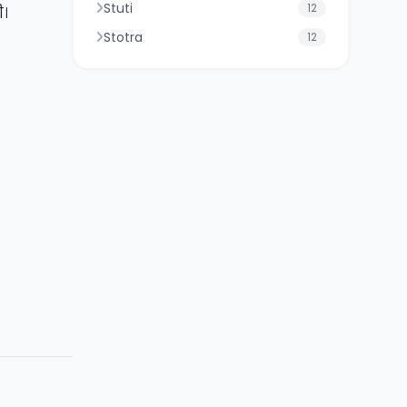
Stuti
12
ी।
Stotra
12