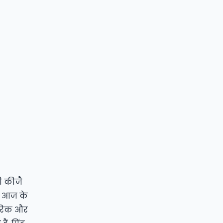
ी कीजै
ै। आज के
ारिक और