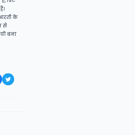
 प्रिंट
ैं।
आरती के
न से
ायी बना