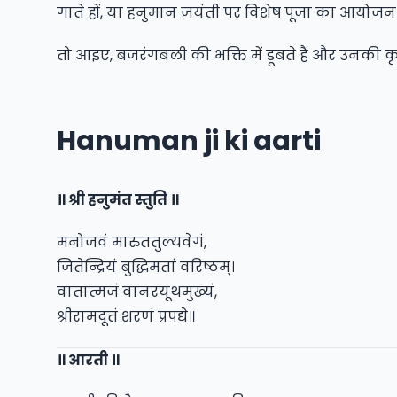
गाते हों, या हनुमान जयंती पर विशेष पूजा का आयोजन
तो आइए, बजरंगबली की भक्ति में डूबते हैं और उनकी कृपा
Hanuman ji ki aarti
॥ श्री हनुमंत स्तुति ॥
मनोजवं मारुततुल्यवेगं,
जितेन्द्रियं बुद्धिमतां वरिष्ठम्।
वातात्मजं वानरयूथमुख्यं,
श्रीरामदूतं शरणं प्रपद्ये॥
॥ आरती ॥