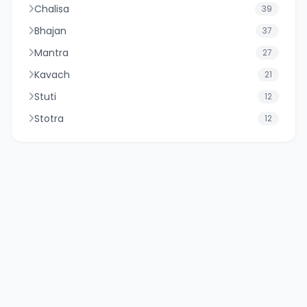
Chalisa
39
Bhajan
37
Mantra
27
Kavach
21
Stuti
12
Stotra
12